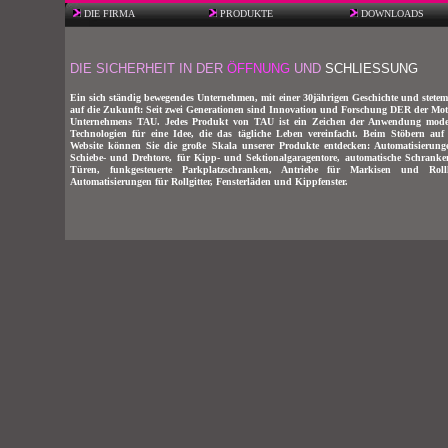
DIE FIRMA
PRODUKTE
DOWNLOADS
DIE SICHERHEIT IN DER
ÖFFNUNG
UND
SCHLIESSUNG
Ein sich ständig bewegendes Unternehmen, mit einer 30jährigen Geschichte und stetem
auf die Zukunft: Seit zwei Generationen sind Innovation und Forschung DER der Mot
Unternehmens TAU. Jedes Produkt von TAU ist ein Zeichen der Anwendung mode
Technologien für eine Idee, die das tägliche Leben vereinfacht. Beim Stöbern auf 
Website können Sie die große Skala unserer Produkte entdecken: Automatisierung
Schiebe- und Drehtore, für Kipp- und Sektionalgaragentore, automatische Schrank
Türen, funkgesteuerte Parkplatzschranken, Antriebe für Markisen und Roll
Automatisierungen für Rollgitter, Fensterläden und Kippfenster.